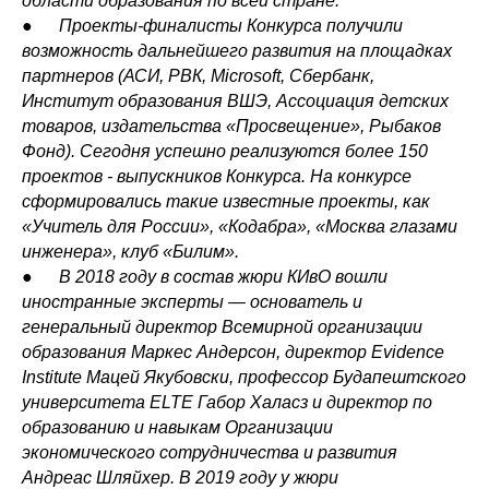
области образования по всей стране.
●
Проекты-финалисты Конкурса получили
возможность дальнейшего развития на площадках
партнеров (АСИ, РВК, Microsoft, Сбербанк,
Институт образования ВШЭ, Ассоциация детских
товаров, издательства «Просвещение», Рыбаков
Фонд). Сегодня успешно реализуются более 150
проектов - выпускников Конкурса. На конкурсе
сформировались такие известные проекты, как
«Учитель для России», «Кодабра», «Москва глазами
инженера», клуб «Билим».
●
В 2018 году в состав жюри КИвО вошли
иностранные эксперты — основатель и
генеральный директор Всемирной организации
образования Маркес Андерсон, директор Evidence
Institute Мацей Якубовски, профессор Будапештского
университета ELTE Габор Халасз и директор по
образованию и навыкам Организации
экономического сотрудничества и развития
Андреас Шляйхер. В 2019 году у жюри