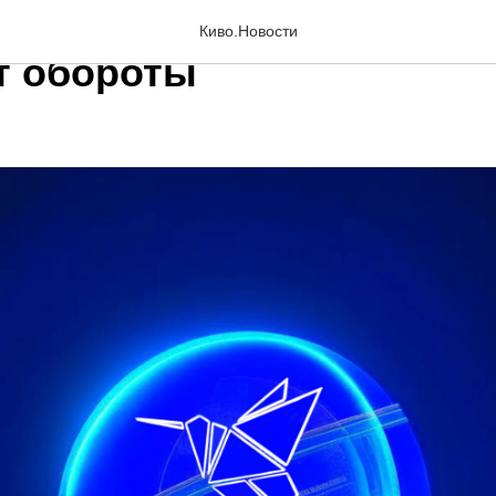
 юбилейный сезон КИвО 
Киво.Новости
т обороты