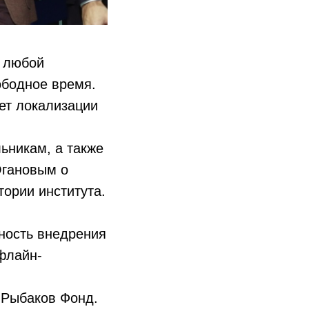
, любой
ободное время.
ет локализации
ьникам, а также
Огановым о
ории института.
жность внедрения
флайн-
 Рыбаков Фонд.