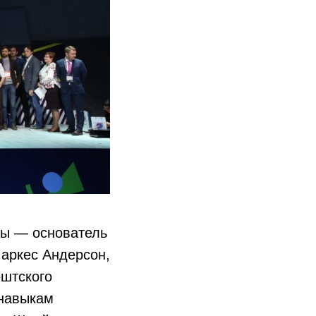
ты — основатель
аркес Андерсон,
ештского
 навыкам