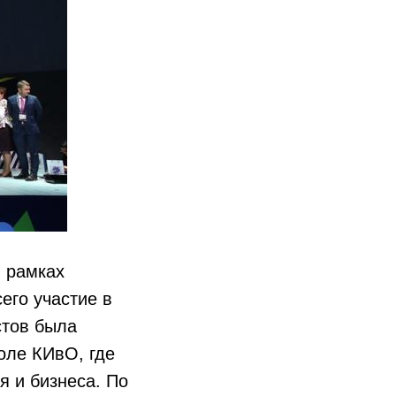
в рамках
его участие в
стов была
оле КИвО, где
я и бизнеса. По