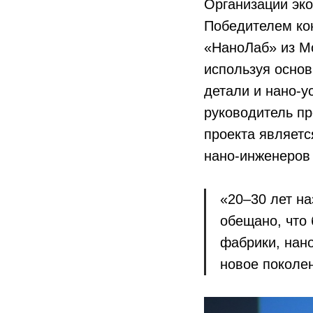
Организации эко
Победителем кон
«НаноЛаб» из Мо
используя основ
детали и нано-у
руководитель пр
проекта являетс
нано-инженеров 
«20–30 лет н
обещано, что 
фабрики, нан
новое поколен