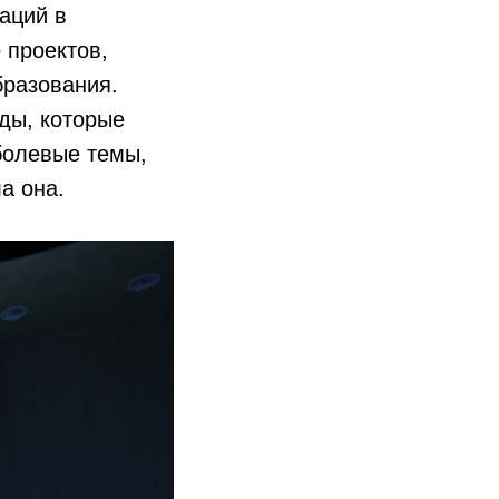
аций в
 проектов,
бразования.
ды, которые
 болевые темы,
а она.