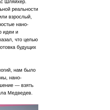
ас Шляйхер.
ьной реальности
или взрослый,
ростые нано-
р идеи и
азал, что целью
готовка будущих
огий, нам было
мы, нано-
ешение — взять
нила Медведев.