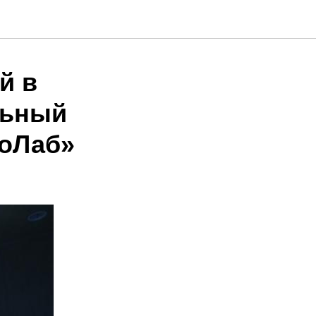
й в
льный
ноЛаб»