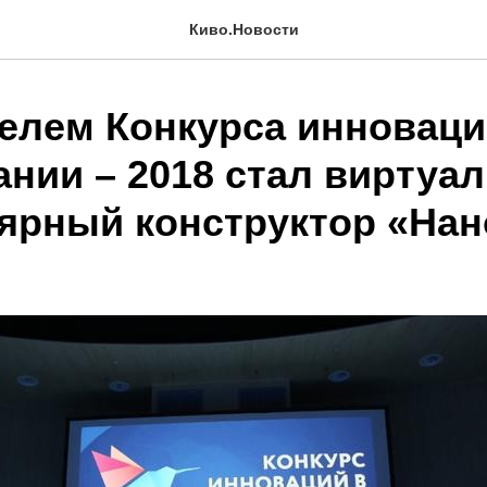
Киво.Новости
елем Конкурса инноваци
ании – 2018 стал виртуа
ярный конструктор «На