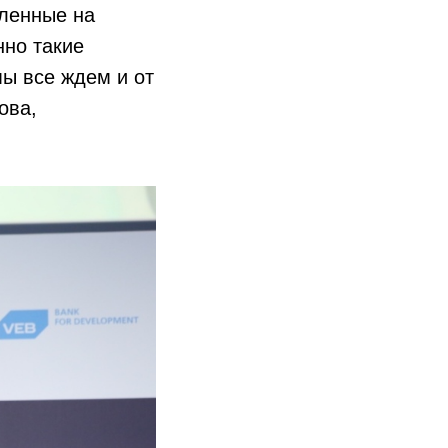
ленные на
нно такие
мы все ждем и от
ова,