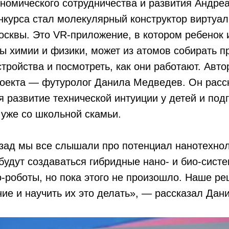
номического сотрудничества и развития Андре
курса стал молекулярный конструктор виртуал
сквы. Это VR-приложение, в котором ребенок 
ы химии и физики, может из атомов собирать п
стройства и посмотреть, как они работают. Авто
оекта — футуролог Данила Медведев. Он расск
я развитие технической интуиции у детей и под
уже со школьной скамьи.
азад мы все слышали про потенциал нанотехнол
будут создаваться гибридные нано- и био-систе
о-роботы, но пока этого не произошло. Наше р
ие и научить их это делать», — рассказал Да