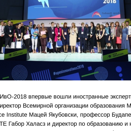
КИвО-2018 впервые вошли иностранные экспер
директор Всемирной организации образования М
ce Institute Мацей Якубовски, профессор Будап
TE Габор Халасз и директор по образованию и