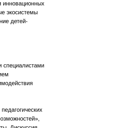
и инновационных
ые экосистемы
ние детей-
и специалистами
ием
имодействия
 педагогических
возможностей»,
сты. Дискуссия