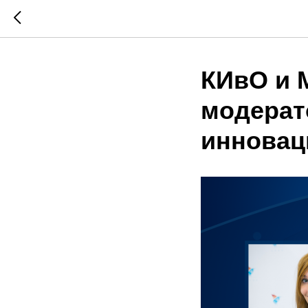
КИвО и 
модерат
инновац