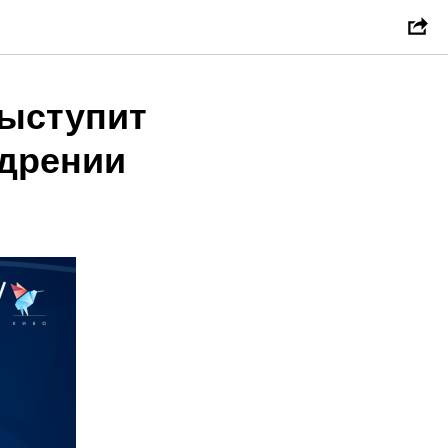
выступит
едрении