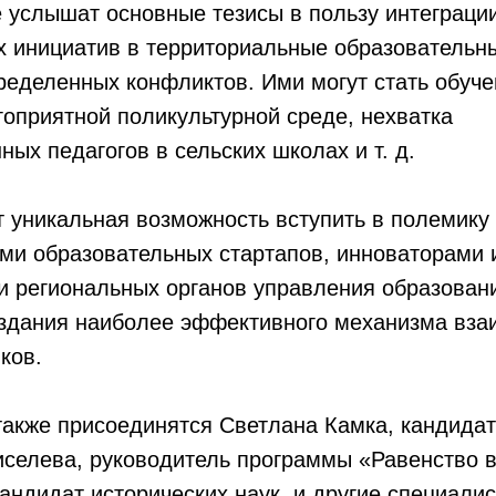
 услышат основные тезисы в пользу интеграци
х инициатив в территориальные образовательн
еделенных конфликтов. Ими могут стать обуче
гоприятной поликультурной среде, нехватка
ых педагогов в сельских школах и т. д.
т уникальная возможность вступить в полемику
ми образовательных стартапов, инноваторами 
и региональных органов управления образован
оздания наиболее эффективного механизма вза
ков.
акже присоединятся Светлана Камка, кандидат
иселева, руководитель программы «Равенство 
андидат исторических наук, и другие специали